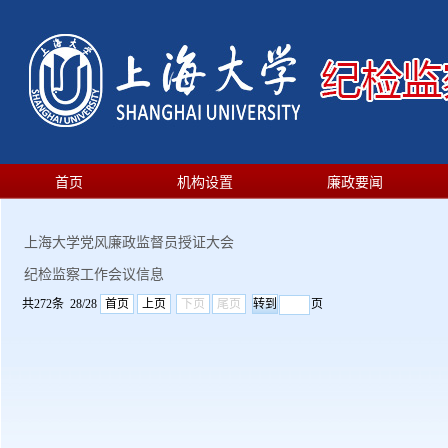
首页
机构设置
廉政要闻
上海大学党风廉政监督员授证大会
纪检监察工作会议信息
共272条 28/28
首页
上页
下页
尾页
页