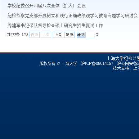
学校纪委召开四届八次全体（扩大）会议
纪检监察党支部开展树立和践行正确政绩观学习教育专题学习研讨会
周建军书记带队督导检查硕士研究生招生复试工作
共272条 1/28
首页
上页
下页
尾页
页
上海大学纪检监
版权所有 ©
上海大学
沪ICP备09014157
沪公网安备310
上
技术支持：